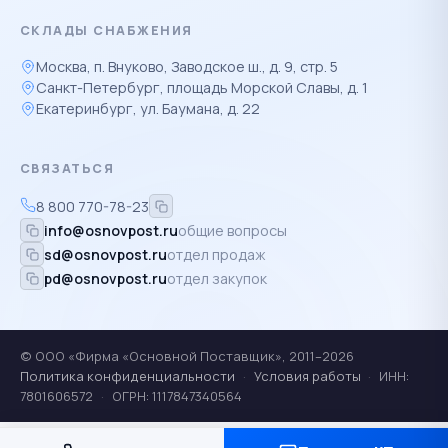
СКЛАДЫ СНАБЖЕНИЯ
Москва, п. Внуково, Заводское ш., д. 9, стр. 5
Санкт-Петербург, площадь Морской Славы, д. 1
Екатеринбург, ул. Баумана, д. 22
СВЯЗАТЬСЯ
8 800 770-78-23
info@osnovpost.ru
общие вопросы
sd@osnovpost.ru
отдел продаж
pd@osnovpost.ru
отдел закупок
© ООО «Фирма «Основной Поставщик», 2011–2026
Политика конфиденциальности
·
Условия работы
·
ИНН:
7801606572
·
ОГРН: 1117847340564