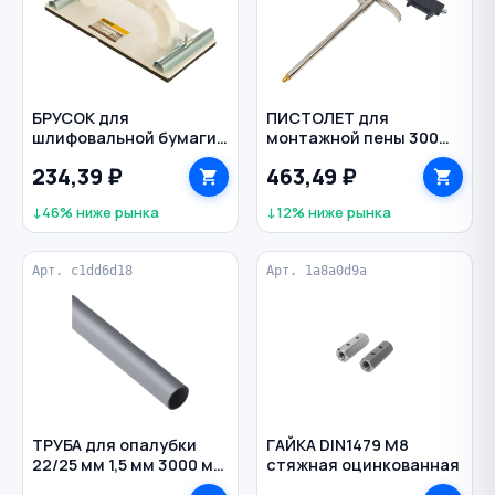
БРУСОК для
ПИСТОЛЕТ для
шлифовальной бумаги
монтажной пены 300
230х100 мм винтовой
мм металлический
234,39 ₽
463,49 ₽
зажим BIBER
корпус f2 HEADROCK
↓46% ниже рынка
↓12% ниже рынка
Арт. c1dd6d18
Арт. 1a8a0d9a
ТРУБА для опалубки
ГАЙКА DIN1479 M8
22/25 мм 1,5 мм 3000 мм
стяжная оцинкованная
ПВХ