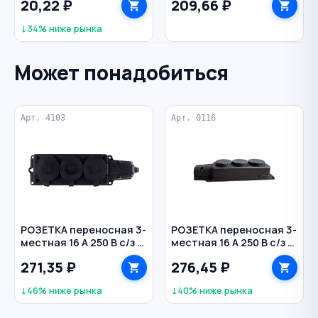
20,22 ₽
209,66 ₽
↓34% ниже рынка
Может понадобиться
Арт. 4103
Арт. 0116
РОЗЕТКА переносная 3-
РОЗЕТКА переносная 3-
местная 16 А 250 В с/з с
местная 16 А 250 В с/з с
крышками каучук IP54
крышками каучук IP54
271,35 ₽
276,45 ₽
NE-AD
↓46% ниже рынка
↓40% ниже рынка