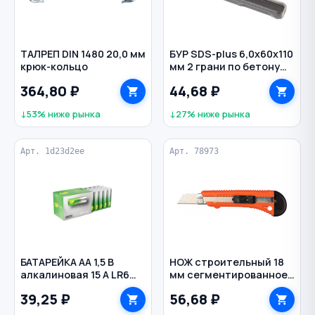
ТАЛРЕП DIN 1480 20,0 мм
БУР SDS-plus 6,0х60х110
крюк-кольцо
мм 2 грани по бетону
СИБРТЕХ
364,80 ₽
44,68 ₽
↓53% ниже рынка
↓27% ниже рынка
Арт. 1d23d2ee
Арт. 78973
БАТАРЕЙКА AA 1,5 В
НОЖ строительный 18
алкалиновая 15 A LR6
мм сегментированное
Super Alkaline GP
лезвие двухкомп. ручка
39,25 ₽
56,68 ₽
фиксатор защелка
SPARTA