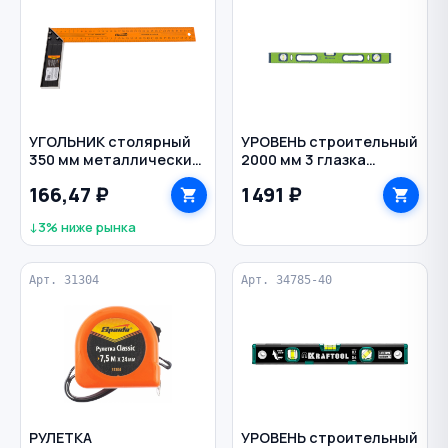
УГОЛЬНИК столярный
УРОВЕНЬ строительный
350 мм металлический
2000 мм 3 глазка
SPARTA
фрезерованный
166,47 ₽
1 491 ₽
алюминий УС-1,0
СИБРТЕХ
↓3% ниже рынка
Арт. 31304
Арт. 34785-40
РУЛЕТКА
УРОВЕНЬ строительный