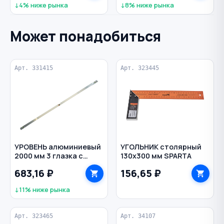
↓4% ниже рынка
↓8% ниже рынка
Может понадобиться
Арт. 331415
Арт. 323445
УРОВЕНЬ алюминиевый
УГОЛЬНИК столярный
2000 мм 3 глазка с
130х300 мм SPARTA
линейкой алюминий
683,16 ₽
156,65 ₽
SPARTA
↓11% ниже рынка
Арт. 323465
Арт. 34107