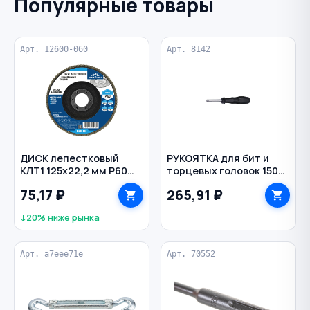
Популярные товары
Арт. 12600-060
Арт. 8142
ДИСК лепестковый
РУКОЯТКА для бит и
КЛТ1 125х22,2 мм Р60
торцевых головок 150
универсальный
мм прямая 1/4" FORCE
75,17 ₽
265,91 ₽
VERTEXTOOLS
↓20% ниже рынка
Арт. a7eee71e
Арт. 70552