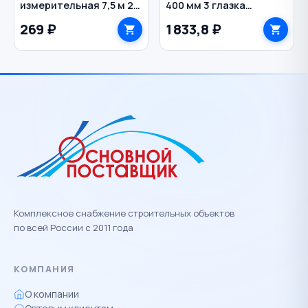
измерительная 7,5 м 24
400 мм 3 глазка
мм пластиковый
магнитный с
269 ₽
1 833,8 ₽
корпус SPARTA
зеркальным глазком
KRAFTOOL
Комплексное снабжение строительных объектов
по всей России с 2011 года
КОМПАНИЯ
О компании