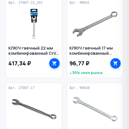
Арт. 27087-22_z01
Арт. 90641
КЛЮЧ гаечный 22 мм
КЛЮЧ гаечный 17 мм
комбинированный CrV
комбинированный
ЗУБР
кованый BIBER
417,34 ₽
96,77 ₽
↓38% ниже рынка
Арт. 27087-17
Арт. 90638