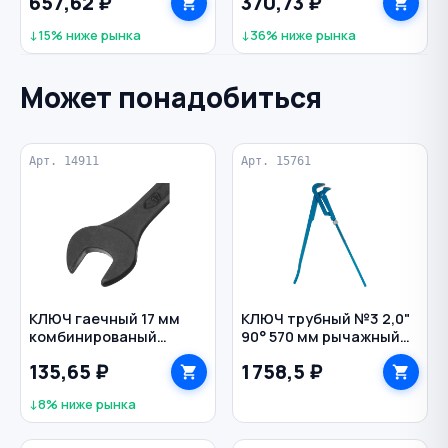
657,62 ₽
370,73 ₽
SDS-plus ПРАКТИКА
↓15% ниже рынка
↓36% ниже рынка
Может понадобиться
Арт. 14911
Арт. 15761
КЛЮЧ гаечный 17 мм
КЛЮЧ трубный №3 2,0"
комбинированый
90° 570 мм рычажный
фосфатированный CrV
СИБРТЕХ
135,65 ₽
1 758,5 ₽
СИБРТЕХ
↓8% ниже рынка