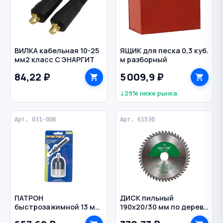
ВИЛКА кабельная 10-25
ЯЩИК для песка 0,3 куб.
мм2 класс С ЭНАРГИТ
м разборный
84,22 ₽
5 009,9 ₽
↓29% ниже рынка
Арт. 031-006
Арт. 61530
ПАТРОН
ДИСК пильный
быстрозажимной 13 мм
190х20/30 мм по дереву
1/2"-20UNF с адаптером
48 зубов РЕЗОЛЮКС