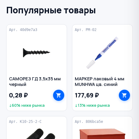
Популярные товары
Арт. 40d9e7a3
Арт. PM-02
САМОРЕЗ ГД 3,5х35 мм
МАРКЕР лаковый 4 мм
черный
MUNHWA цв. синий
0,28 ₽
177,69 ₽
↓60% ниже рынка
↓13% ниже рынка
Арт. К10-25-2-С
Арт. 806bca5e