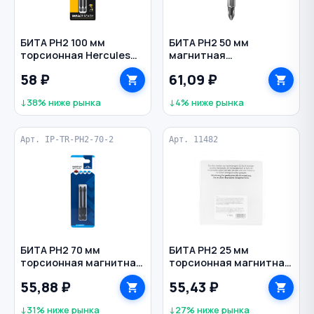
БИТА PH2 100 мм
БИТА PH2 50 мм
торсионная Hercules
магнитная
STAYER
двухсторонняя С1/4"
58 ₽
61,09 ₽
ПРАКТИКА
↓38% ниже рынка
↓4% ниже рынка
Арт. IP-TR-PH2-70-2
Арт. 11482
БИТА PH2 70 мм
БИТА PH2 25 мм
торсионная магнитная
торсионная магнитная
Е1/4" VERTEXTOOLS
С1/4" GROSS
55,88 ₽
55,43 ₽
↓31% ниже рынка
↓27% ниже рынка