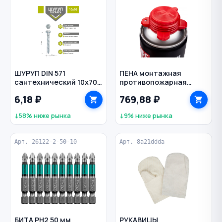
ШУРУП DIN 571
ПЕНА монтажная
сантехнический 10х70
противопожарная
мм
всесезонная 850 мл Fire
6,18 ₽
769,88 ₽
Block PROFFLEX
↓58% ниже рынка
↓9% ниже рынка
Арт. 26122-2-50-10
Арт. 8a21ddda
БИТА PH2 50 мм
РУКАВИЦЫ