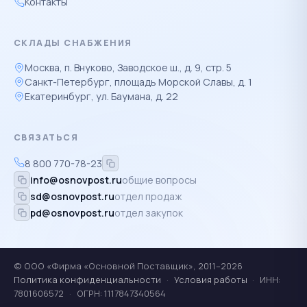
Контакты
СКЛАДЫ СНАБЖЕНИЯ
Москва, п. Внуково, Заводское ш., д. 9, стр. 5
Санкт-Петербург, площадь Морской Славы, д. 1
Екатеринбург, ул. Баумана, д. 22
СВЯЗАТЬСЯ
8 800 770-78-23
info@osnovpost.ru
общие вопросы
sd@osnovpost.ru
отдел продаж
pd@osnovpost.ru
отдел закупок
© ООО «Фирма «Основной Поставщик», 2011–2026
Политика конфиденциальности
·
Условия работы
·
ИНН:
7801606572
·
ОГРН: 1117847340564