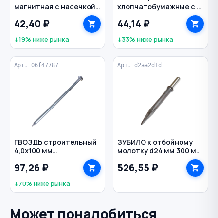
магнитная с насечкой
хлопчатобумажные с х/
E1/4" Optimum
б наладонником
42,40 ₽
44,14 ₽
KRAFTOOL
↓19% ниже рынка
↓33% ниже рынка
Арт. 06f47787
Арт. d2aa2d1d
ГВОЗДЬ строительный
ЗУБИЛО к отбойному
4,0х100 мм
молотку d24 мм 300 мм
оцинкованный
пикообразное П-11 ТЗК
97,26 ₽
526,55 ₽
↓70% ниже рынка
Может понадобиться