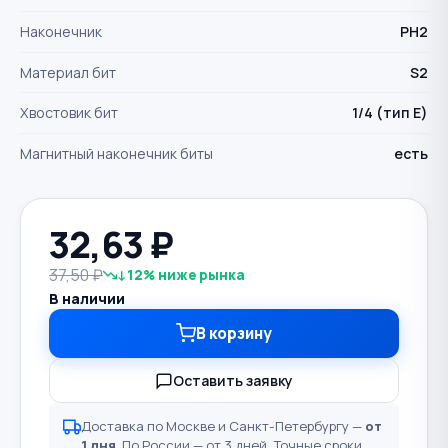
Наконечник
PH2
Материал бит
S2
Хвостовик бит
1/4 (тип Е)
Магнитный наконечник биты
есть
32,63
₽
37,50 ₽
↓12% ниже рынка
В наличии
В корзину
Оставить заявку
Доставка по Москве и Санкт-Петербургу —
от
1 дня
. По России — от 3 дней. Точные сроки