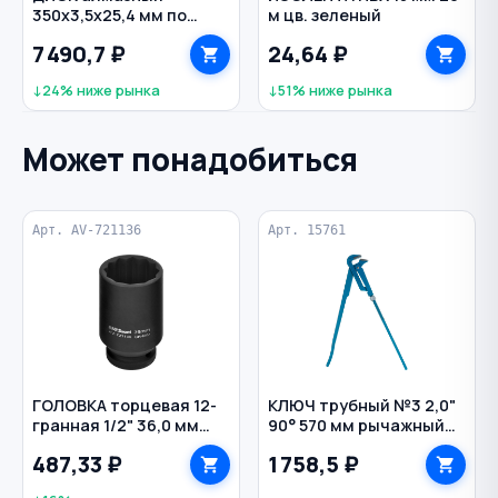
350х3,5х25,4 мм по
м цв. зеленый
асфальту сегментный
7 490,7 ₽
24,64 ₽
21 сегмент TRIO-
DIAMOND
↓24% ниже рынка
↓51% ниже рынка
Может понадобиться
Арт. AV-721136
Арт. 15761
ГОЛОВКА торцевая 12-
КЛЮЧ трубный №3 2,0"
гранная 1/2" 36,0 мм
90° 570 мм рычажный
ударная удлиненная AV
СИБРТЕХ
487,33 ₽
1 758,5 ₽
STEEL