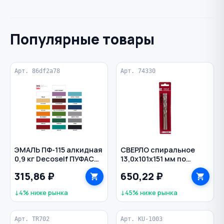
Популярные товары
Арт. 86df2a78
Арт. 74330
ЭМАЛЬ ПФ-115 алкидная
СВЕРЛО спиральное
0,9 кг Decoself ПУФАС
13,0х101х151 мм по
цв. черный
металлу класс А1
315,86 ₽
650,22 ₽
Р6М5К5 цилиндр
ТРИГГЕР
↓4% ниже рынка
↓45% ниже рынка
Арт. TR702
Арт. KU-1003