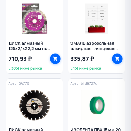
ДИСК алмазный
ЭМАЛЬ аэрозольная
125х2,1х22,2 мм по
алкидная глянцевая
железобетону
520 мл KUDO RAL 3020
710,93 ₽
335,87 ₽
сегментный 12
цв. красный
сегментов TRIO-
↓30% ниже рынка
↓1% ниже рынка
DIAMOND
Арт. GA773
Арт. bfd6727c
ДИСК алмазный
ИЗОЛЕНТА ПВХ 15 мм 20