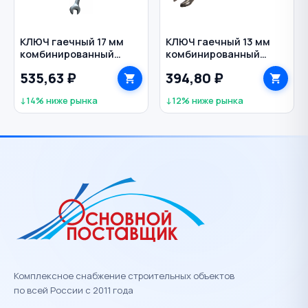
КЛЮЧ гаечный 17 мм
КЛЮЧ гаечный 13 мм
комбинированный
комбинированный
трещоточный CrV
трещоточный CrV
535,63 ₽
394,80 ₽
VERTEXTOOLS
Professional MATRIX
↓14% ниже рынка
↓12% ниже рынка
Комплексное снабжение строительных объектов
по всей России с 2011 года