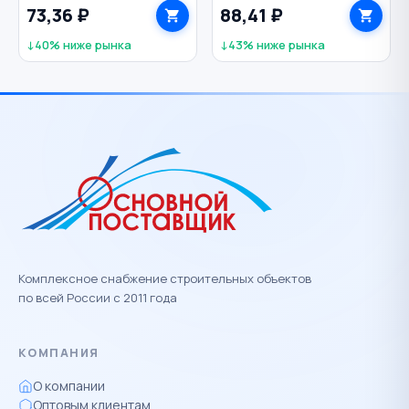
73,36 ₽
88,41 ₽
ИНТЕК
ИНТЕК
↓40% ниже рынка
↓43% ниже рынка
Комплексное снабжение строительных объектов
по всей России с 2011 года
КОМПАНИЯ
О компании
Оптовым клиентам