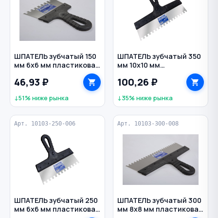
ШПАТЕЛЬ зубчатый 150
ШПАТЕЛЬ зубчатый 350
мм 6х6 мм пластиковая
мм 10х10 мм
рукоятка нерж. сталь
пластиковая рукоятка
46,93 ₽
100,26 ₽
ИНТЕК
нерж. сталь ИНТЕК
↓51% ниже рынка
↓35% ниже рынка
Арт. 10103-250-006
Арт. 10103-300-008
ШПАТЕЛЬ зубчатый 250
ШПАТЕЛЬ зубчатый 300
мм 6х6 мм пластиковая
мм 8х8 мм пластиковая
рукоятка нерж. сталь
рукоятка нерж. сталь