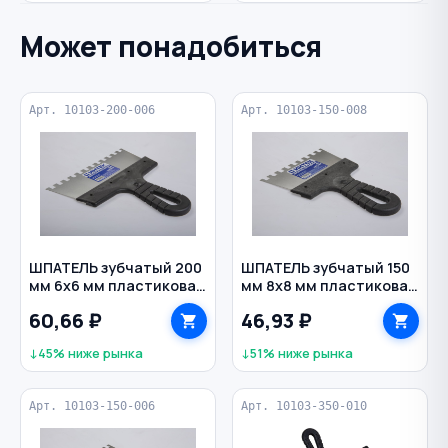
Может понадобиться
Арт. 10103-200-006
Арт. 10103-150-008
ШПАТЕЛЬ зубчатый 200
ШПАТЕЛЬ зубчатый 150
мм 6х6 мм пластиковая
мм 8х8 мм пластиковая
рукоятка нерж. сталь
рукоятка нерж. сталь
60,66 ₽
46,93 ₽
ИНТЕК
ИНТЕК
↓45% ниже рынка
↓51% ниже рынка
Арт. 10103-150-006
Арт. 10103-350-010