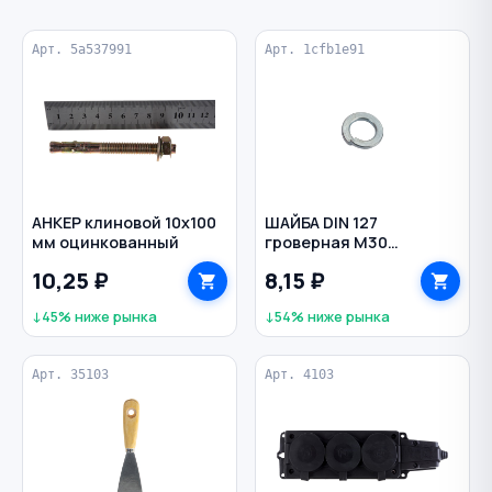
Арт. 5a537991
Арт. 1cfb1e91
АНКЕР клиновой 10х100
ШАЙБА DIN 127
мм оцинкованный
гроверная M30
оцинкованная
10,25 ₽
8,15 ₽
↓45% ниже рынка
↓54% ниже рынка
Арт. 35103
Арт. 4103