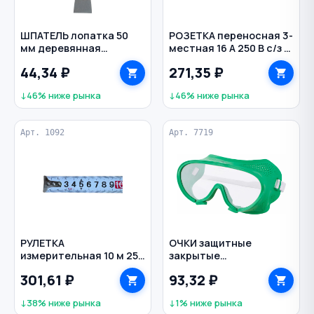
ШПАТЕЛЬ лопатка 50
РОЗЕТКА переносная 3-
мм деревянная
местная 16 А 250 В с/з с
рукоятка сталь BIBER
крышками каучук IP54
44,34 ₽
271,35 ₽
NE-AD
↓46% ниже рынка
↓46% ниже рынка
Арт. 1092
Арт. 7719
РУЛЕТКА
ОЧКИ защитные
измерительная 10 м 25
закрытые
мм обрезиненный
поликарбонат
301,61 ₽
93,32 ₽
корпус
прозрачные прямая
вентиляция Стандарт
↓38% ниже рынка
↓1% ниже рынка
РИМ