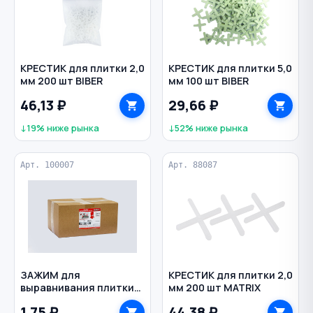
КРЕСТИК для плитки 2,0
КРЕСТИК для плитки 5,0
мм 200 шт BIBER
мм 100 шт BIBER
46,13 ₽
29,66 ₽
↓19% ниже рынка
↓52% ниже рынка
Арт. 100007
Арт. 88087
ЗАЖИМ для
КРЕСТИК для плитки 2,0
выравнивания плитки
мм 200 шт MATRIX
СВП 1,5 мм (1/450/600)
1,75 ₽
44,38 ₽
FARTON