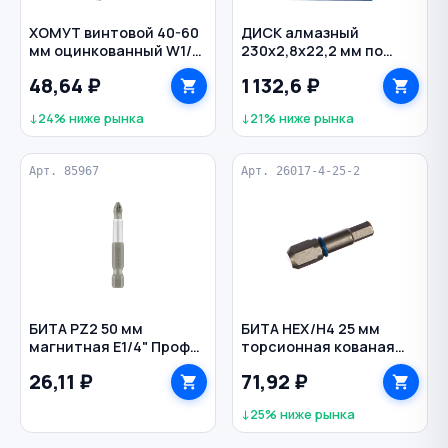
ХОМУТ винтовой 40-60
ДИСК алмазный
мм оцинкованный W1/9
230х2,8х22,2 мм по
Torro NORMA
бетону сплошной турбо
48,64 ₽
1 132,6 ₽
TRIO-DIAMOND
↓24% ниже рынка
↓21% ниже рынка
Арт. 85967
Арт. 26017-4-25-2
БИТА PZ2 50 мм
БИТА HEX/H4 25 мм
магнитная E1/4" Профи
торсионная кованая
ТРИГГЕР
магнитная С1/4" ЗУБР
26,11 ₽
71,92 ₽
↓25% ниже рынка