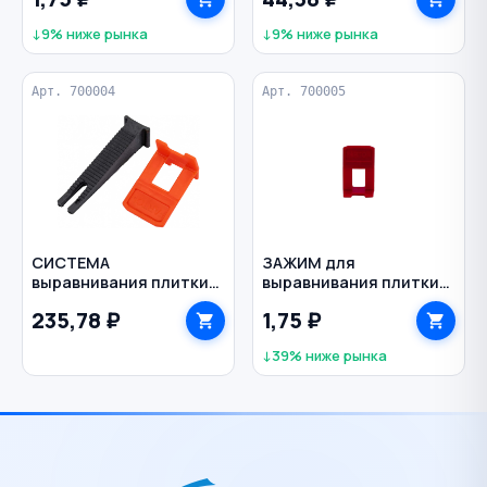
↓9% ниже рынка
↓9% ниже рынка
Арт. 700004
Арт. 700005
СИСТЕМА
ЗАЖИМ для
выравнивания плитки
выравнивания плитки
СВП зажимы и клинья
СВП 2,0 мм FARTON
235,78 ₽
1,75 ₽
2,0 мм 100 шт FARTON
↓39% ниже рынка