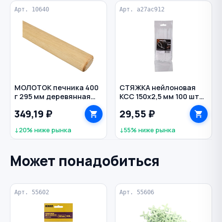
Арт. 10640
Арт. a27ac912
МОЛОТОК печника 400
СТЯЖКА нейлоновая
г 295 мм деревянная
КСС 150х2,5 мм 100 шт
рукоятка
цв. белый
349,19 ₽
29,55 ₽
↓20% ниже рынка
↓55% ниже рынка
Может понадобиться
Арт. 55602
Арт. 55606