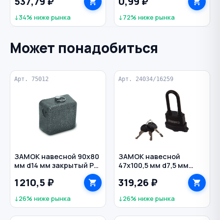
537,79 ₽
0,99 ₽
сплошной турбо
TSUNAMI
↓34% ниже рынка
↓72% ниже рынка
Может понадобиться
Арт. 75012
Арт. 24034/16259
ЗАМОК навесной 90х80
ЗАМОК навесной
мм d14 мм закрытый PL-
47х100,5 мм d7,5 мм
10/90 775012 ШЛОСС
амбарный
1 210,5 ₽
319,26 ₽
влагозащищенный PDR-
50-45-L APECS
↓26% ниже рынка
↓26% ниже рынка