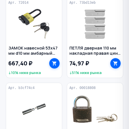
Арт. 72014
Арт. 73bd13eb
ЗАМОК навесной 53х47
ПЕТЛЯ дверная 110 мм
мм d10 мм амбарный
накладная правая цинк
влагозащитный PL-
ПН1-110 МЕТАЛЛИСТ
667,40 ₽
74,97 ₽
06/50-L 2014 ШЛОСС
↓10% ниже рынка
↓51% ниже рынка
Арт. b3cf74c4
Арт. 00018808