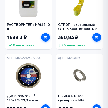
РАСТВОРИТЕЛЬ №646 10
СТРОП текстильный
л
СТП-3 3000 кг 1000 мм
1 689,3 ₽
360,84 ₽
↓41% ниже рынка
↓17% ниже рынка
Арт. DD0020125022005
Арт. ba035ee6
ДИСК алмазный
ШАЙБА DIN 127
125х1,2х22,2 мм по
гроверная M14
керамограниту
оцинкованная