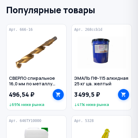
Популярные товары
Арт. 666-16
Арт. 268ccb1d
СВЕРЛО спиральное
ЭМАЛЬ ПФ-115 алкидная
16,0 мм по металлу
25 кг цв. желтый
класс А Р6М5 титан с
496,54 ₽
3 499,5 ₽
кобальтом цилиндр
VERTEXTOOLS
↓69% ниже рынка
↓41% ниже рынка
Арт. 646ТУ10000
Арт. 5328