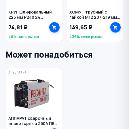
КРУГ шлифовальный
ХОМУТ трубный с
225 мм Р240 24
гайкой М12 207-219 мм
отверстия на липучке
тяжелой нагрузки
74,81 ₽
149,65 ₽
Roxtop White ROXELPRO
↓6% ниже рынка
↓36% ниже рынка
Может понадобиться
Арт. 65/6
АППАРАТ сварочный
инверторный 250А ПВ
70% 2,0-6 мм САИ 250