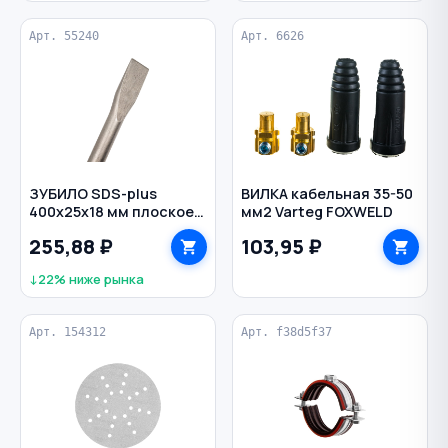
Арт. 55240
Арт. 6626
ЗУБИЛО SDS-plus
ВИЛКА кабельная 35-50
400х25х18 мм плоское
мм2 Varteg FOXWELD
РЕЗОЛЮКС
255,88 ₽
103,95 ₽
↓22% ниже рынка
Арт. 154312
Арт. f38d5f37