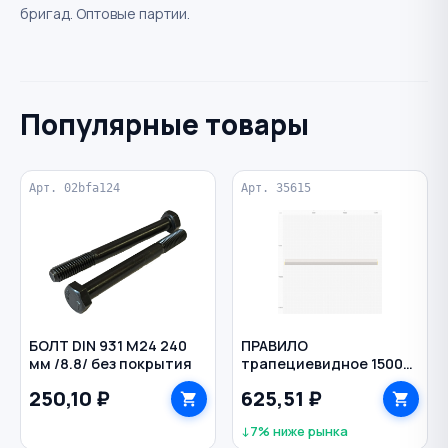
бригад. Оптовые партии.
Популярные товары
Арт. 02bfa124
Арт. 35615
БОЛТ DIN 931 M24 240
ПРАВИЛО
мм /8.8/ без покрытия
трапециевидное 1500
мм 1 ребро жесткости
250,10 ₽
625,51 ₽
алюминий BIBER
↓7% ниже рынка