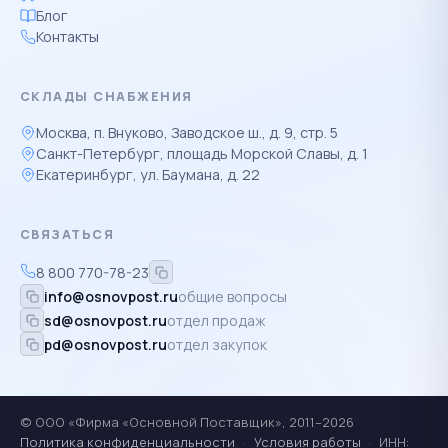
Блог
Контакты
СКЛАДЫ СНАБЖЕНИЯ
Москва, п. Внуково, Заводское ш., д. 9, стр. 5
Санкт-Петербург, площадь Морской Славы, д. 1
Екатеринбург, ул. Баумана, д. 22
СВЯЗАТЬСЯ
8 800 770-78-23
info@osnovpost.ru
общие вопросы
sd@osnovpost.ru
отдел продаж
pd@osnovpost.ru
отдел закупок
© ООО «Фирма «Основной Поставщик», 2011–2026
Политика конфиденциальности
·
Условия работы
·
ИНН: