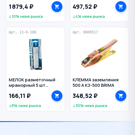
5+4 м KIT-20 QUATTRO
1 879,4 ₽
497,52 ₽
ELEMENTI
↓10% ниже рынка
↓4% ниже рынка
Арт. 13-0-100
Арт. 0009517
МЕЛОК разметочный
КЛЕММА заземления
мраморный 5 шт
500 А КЗ-500 BRIMA
РЕМОКОЛОР
166,11 ₽
348,52 ₽
↓8% ниже рынка
↓30% ниже рынка