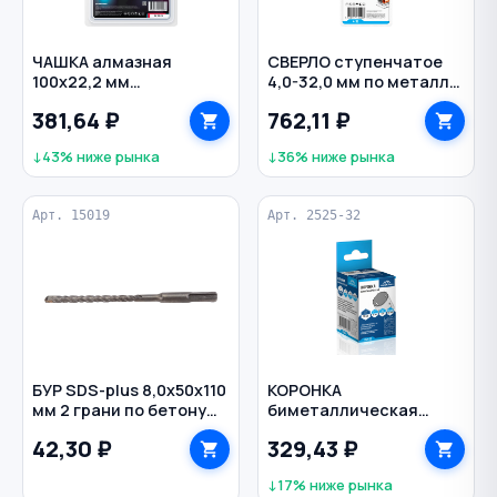
ЧАШКА алмазная
СВЕРЛО ступенчатое
100х22,2 мм
4,0-32,0 мм по металлу
двухрядная
15 ступеней Р6М5
381,64 ₽
762,11 ₽
сегментная REDCHILI
цилиндр VERTEXTOOLS
↓43% ниже рынка
↓36% ниже рынка
Арт. 15019
Арт. 2525-32
БУР SDS-plus 8,0х50х110
КОРОНКА
мм 2 грани по бетону
биметаллическая
РЕЗОЛЮКС
32х38 мм по металлу
42,30 ₽
329,43 ₽
1/2'' VERTEXTOOLS
↓17% ниже рынка