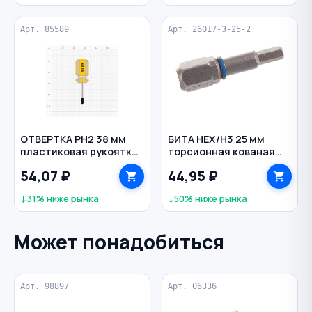
Арт. 85589
Арт. 26017-3-25-2
ОТВЕРТКА PH2 38 мм
БИТА HEX/H3 25 мм
пластиковая рукоятка
торсионная кованая
магнитный наконечник
магнитная С1/4" ЗУБР
54,07 ₽
44,95 ₽
Стандарт BIBER
↓31% ниже рынка
↓50% ниже рынка
Может понадобиться
Арт. 98897
Арт. 06336