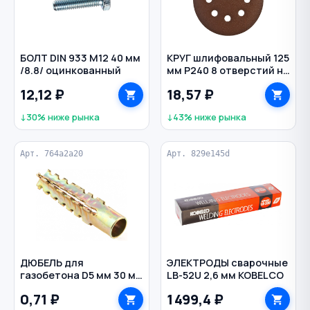
БОЛТ DIN 933 M12 40 мм
КРУГ шлифовальный 125
/8.8/ оцинкованный
мм Р240 8 отверстий на
липучке Стандарт
12,12 ₽
18,57 ₽
ЗУБР
↓30% ниже рынка
↓43% ниже рынка
Арт. 764a2a20
Арт. 829e145d
ДЮБЕЛЬ для
ЭЛЕКТРОДЫ сварочные
газобетона D5 мм 30 мм
LB-52U 2,6 мм KOBELCO
металл
0,71 ₽
1 499,4 ₽