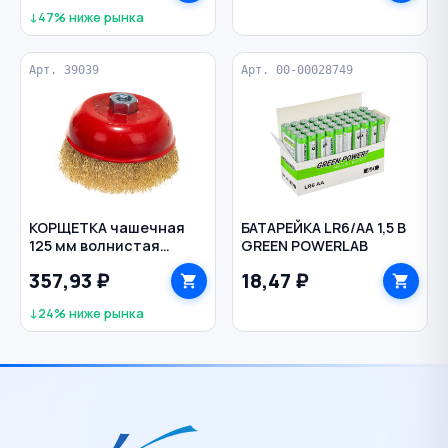
↓47% ниже рынка
Арт. 39039
Арт. 00-00028749
КОРЩЕТКА чашечная
БАТАРЕЙКА LR6/АА 1,5 В
125 мм волнистая
GREEN POWERLAB
латунированная М14
357,93 ₽
18,47 ₽
для УШМ КУРС
↓24% ниже рынка