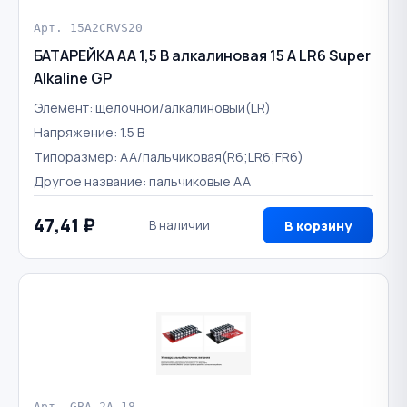
Арт. 15A2CRVS20
БАТАРЕЙКА AA 1,5 В алкалиновая 15 А LR6 Super
Alkaline GP
Элемент: щелочной/алкалиновый(LR)
Напряжение: 1.5 В
Типоразмер: AA/пальчиковая(R6;LR6;FR6)
Другое название: пальчиковые AA
47,41 ₽
В наличии
В корзину
Арт. GBA-2A-18