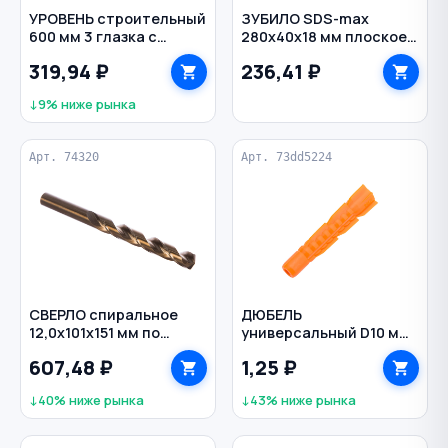
УРОВЕНЬ строительный
ЗУБИЛО SDS-max
600 мм 3 глазка с
280х40х18 мм плоское
линейкой SPARTA
РЕЗОЛЮКС
319,94 ₽
236,41 ₽
↓9% ниже рынка
Арт. 74320
Арт. 73dd5224
СВЕРЛО спиральное
ДЮБЕЛЬ
12,0х101х151 мм по
универсальный D10 мм
металлу класс А1
60 мм тип U
607,48 ₽
1,25 ₽
Р6М5К5 цилиндр
ТРИГГЕР
↓40% ниже рынка
↓43% ниже рынка