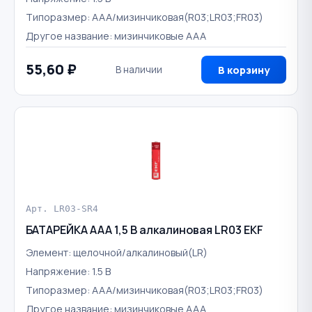
Типоразмер: AAA/мизинчиковая(R03;LR03;FR03)
Другое название: мизинчиковые AAA
55,60 ₽
В наличии
В корзину
Арт. LR03-SR4
БАТАРЕЙКА AAA 1,5 В алкалиновая LR03 EKF
Элемент: щелочной/алкалиновый(LR)
Напряжение: 1.5 В
Типоразмер: AAA/мизинчиковая(R03;LR03;FR03)
Другое название: мизинчиковые AAA