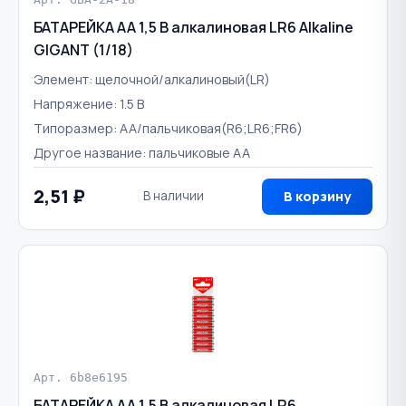
БАТАРЕЙКА AA 1,5 В алкалиновая LR6 Alkaline
GIGANT (1/18)
Элемент: щелочной/алкалиновый(LR)
Напряжение: 1.5 В
Типоразмер: AA/пальчиковая(R6;LR6;FR6)
Другое название: пальчиковые AA
2,51 ₽
В наличии
В корзину
Арт. 6b8e6195
БАТАРЕЙКА AA 1,5 В алкалиновая LR6