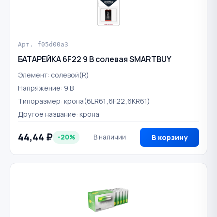
Арт. f05d00a3
БАТАРЕЙКА 6F22 9 В солевая SMARTBUY
Элемент: солевой(R)
Напряжение: 9 В
Типоразмер: крона(6LR61;6F22;6KR61)
Другое название: крона
44,44 ₽
-20%
В наличии
В корзину