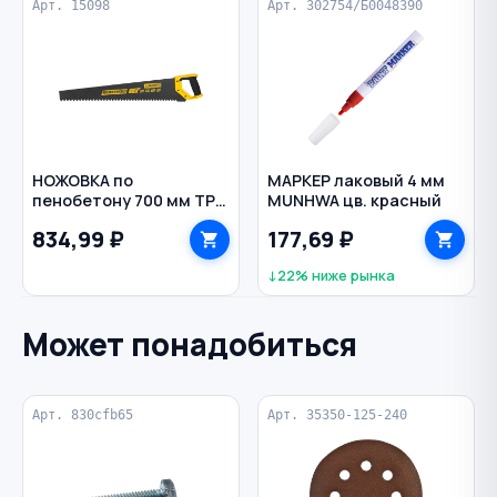
Арт. 15098
Арт. 302754/Б0048390
НОЖОВКА по
МАРКЕР лаковый 4 мм
пенобетону 700 мм TPI 1
MUNHWA цв. красный
закаленный зуб STAYER
834,99 ₽
177,69 ₽
↓22% ниже рынка
Может понадобиться
Арт. 830cfb65
Арт. 35350-125-240