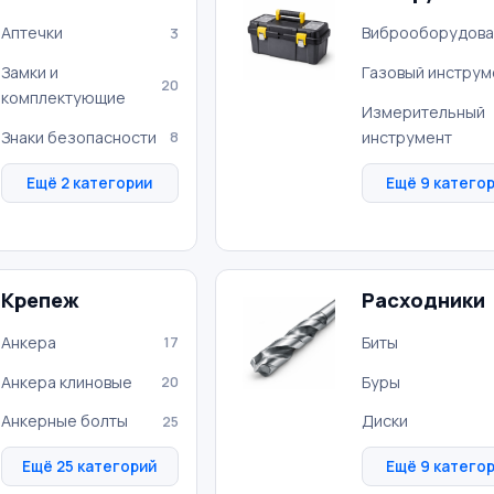
Аптечки
Виброоборудова
3
Замки и
Газовый инструм
20
комплектующие
Измерительный
Знаки безопасности
инструмент
8
Ещё 2 категории
Ещё 9 катего
Крепеж
Расходники
Анкера
Биты
17
Анкера клиновые
Буры
20
Анкерные болты
Диски
25
Ещё 25 категорий
Ещё 9 катего