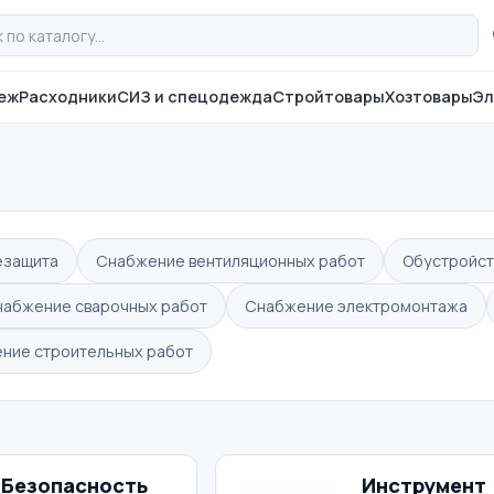
еж
Расходники
СИЗ и спецодежда
Стройтовары
Хозтовары
Эл
езащита
Снабжение вентиляционных работ
Обустройст
набжение сварочных работ
Снабжение электромонтажа
ние строительных работ
Безопасность
Инструмент