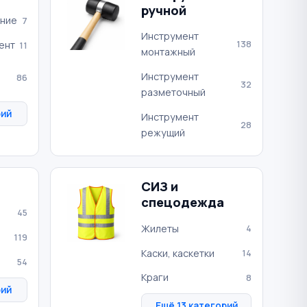
ручной
ние
7
Инструмент
138
ент
11
монтажный
Инструмент
86
32
разметочный
рий
Инструмент
28
режущий
СИЗ и
спецодежда
45
Жилеты
4
119
Каски, каскетки
14
54
Краги
8
рий
Ещё 13 категорий