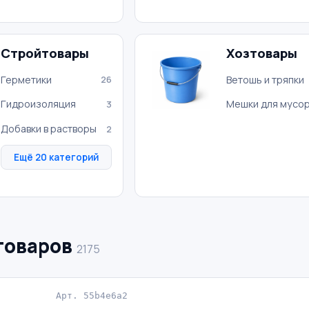
Стройтовары
Хозтовары
Герметики
Ветошь и тряпки
26
Гидроизоляция
Мешки для мусо
3
Добавки в растворы
2
Ещё 20 категорий
товаров
2175
Арт. 55b4e6a2